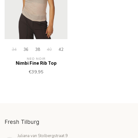
34
36
38
40
42
NEO NOIR
Nimbi Fine Rib Top
€39,95
Fresh Tilburg
Juliana van Stolbergstraat 9