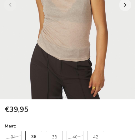
€39,95
Maat:
36
34
38
40
42