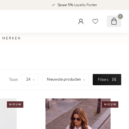
d
Spaar 5%
Loyalty Punten
0
MERKEN
Toon:
Filters
N I E U W
N I E U W