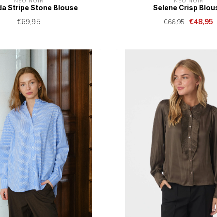
NEO NOIR
NEO NOIR
da Stripe Stone Blouse
Selene Crisp Blou
€69,95
€48,95
€66,95