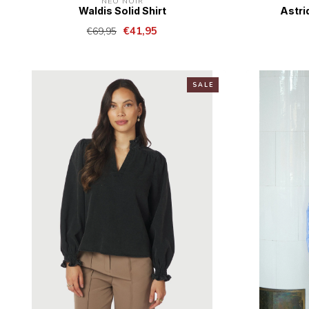
NEO NOIR
Waldis Solid Shirt
Astri
€41,95
€69,95
S A L E