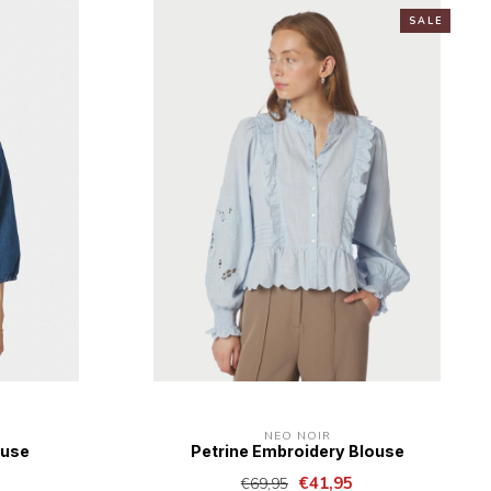
S A L E
NEO NOIR
ouse
Petrine Embroidery Blouse
€41,95
€69,95