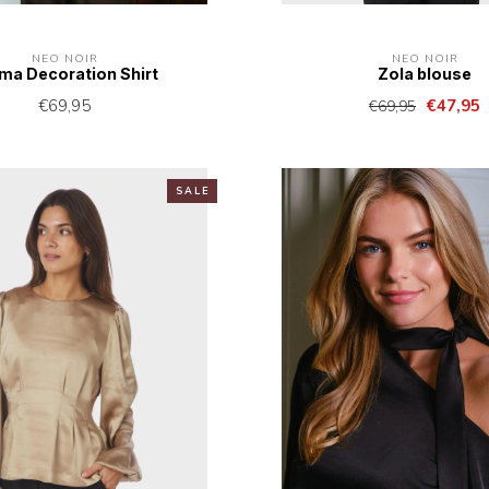
NEO NOIR
NEO NOIR
ma Decoration Shirt
Zola blouse
€69,95
€47,95
€69,95
S A L E