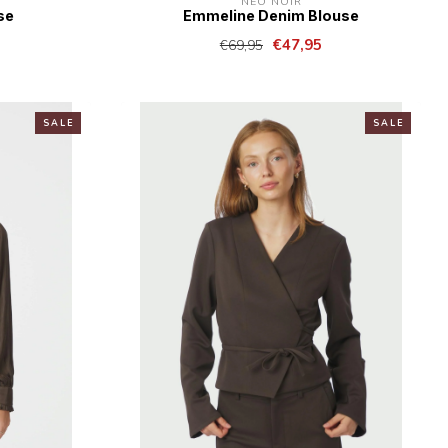
NEO NOIR
se
Emmeline Denim Blouse
€47,95
€69,95
S A L E
S A L E