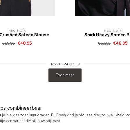
NEO NOIR
NEO NOIR
Crushed Sateen Blouse
Shirli Heavy Sateen 
€48,95
€48,95
€69,95
€69,95
Toon
1
-
24
van 30
Toon meer
loos combineerbaar
je in elk seizoen kunt dragen. Bij Fresh vind je blouses die vrouwelijkheid, 
d een variant die bij jouw stijl past.