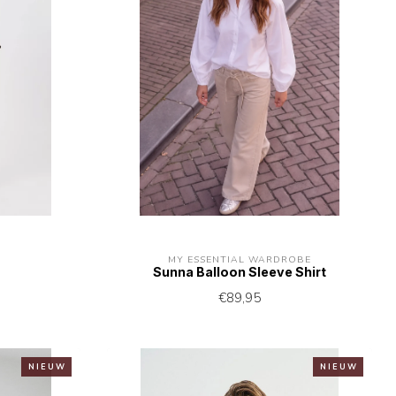
MY ESSENTIAL WARDROBE
Sunna Balloon Sleeve Shirt
€89,95
N I E U W
N I E U W