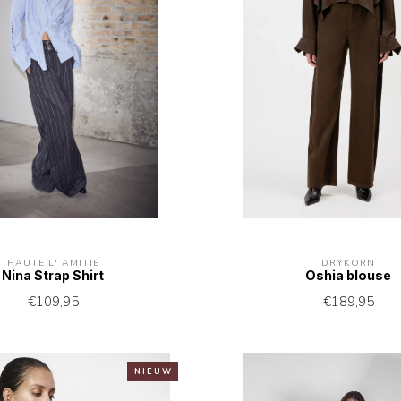
HAUTE L' AMITIÉ
DRYKORN
Nina Strap Shirt
Oshia blouse
€109,95
€189,95
N I E U W