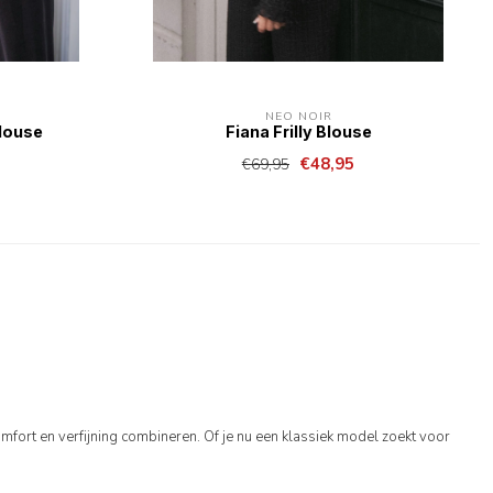
NEO NOIR
Blouse
Fiana Frilly Blouse
€48,95
€69,95
comfort en verfijning combineren. Of je nu een klassiek model zoekt voor