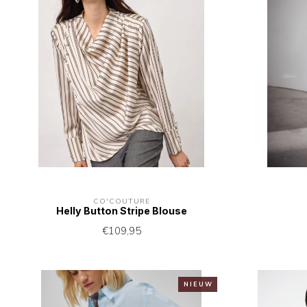
CO'COUTURE
Helly Button Stripe Blouse
€109,95
N I E U W