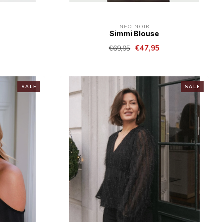
NEO NOIR
Simmi Blouse
€47,95
€69,95
S A L E
S A L E