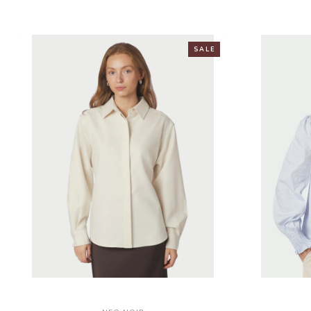
S A L E