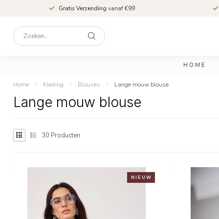
Gratis Verzending
vanaf €99
HOME
Home
/
Kleding
/
Blouses
/
Lange mouw blouse
Lange mouw blouse
30
Producten
N I E U W