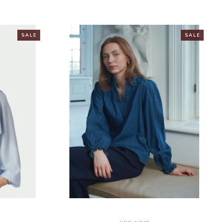
S A L E
S A L E