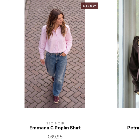
N I E U W
NEO NOIR
Emmana C Poplin Shirt
Petr
€69,95