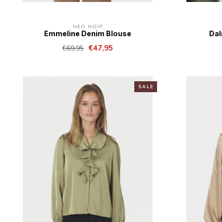
NEO NOIR
Emmeline Denim Blouse
Dal
€47,95
€69,95
S A L E