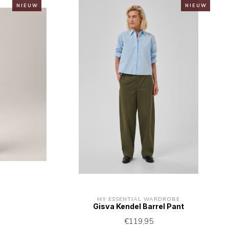
N I E U W
N I E U W
MY ESSENTIAL WARDROBE
Gisva Kendel Barrel Pant
€119,95