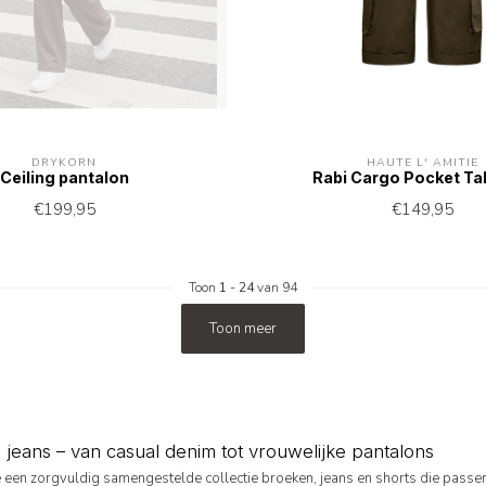
DRYKORN
HAUTE L' AMITIÉ
Ceiling pantalon
Rabi Cargo Pocket Tal
€199,95
€149,95
Toon
1
-
24
van 94
Toon meer
jeans – van casual denim tot vrouwelijke pantalons
je een zorgvuldig samengestelde collectie broeken, jeans en shorts die passen 