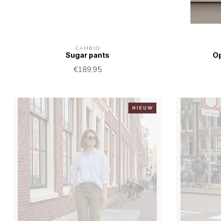
CAMBIO
Sugar pants
Op
€189,95
N I E U W