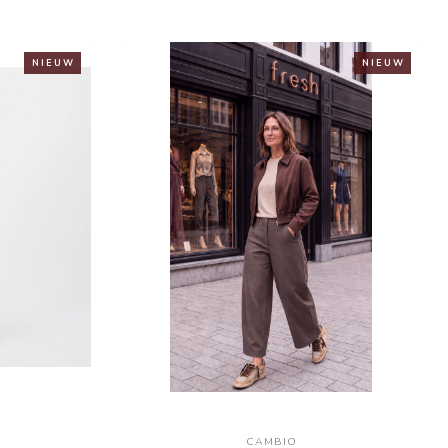
N I E U W
N I E U W
CAMBIO