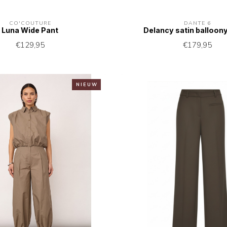
CO'COUTURE
DANTE 6
Luna Wide Pant
Delancy satin balloon
€129,95
€179,95
N I E U W