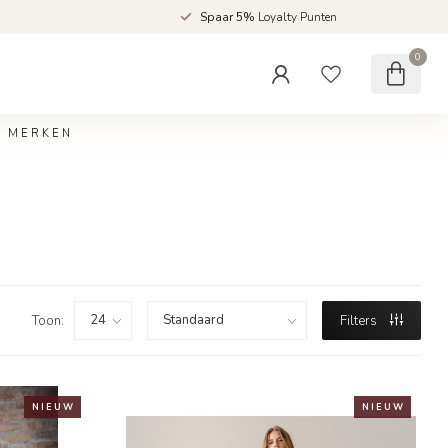
d
Spaar 5%
Loyalty Punten
0
MERKEN
Toon:
Filters
N I E U W
N I E U W