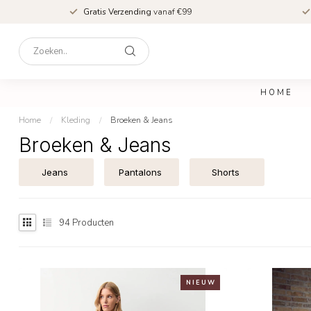
Gratis Verzending
vanaf €99
HOME
Home
/
Kleding
/
Broeken & Jeans
Broeken & Jeans
Jeans
Pantalons
Shorts
94
Producten
N I E U W