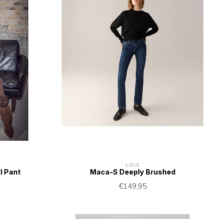
LOIS
l Pant
Maca-S Deeply Brushed
€149,95