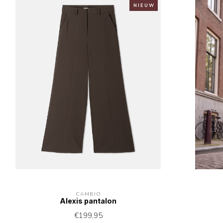
N I E U W
CAMBIO
Alexis pantalon
€199,95