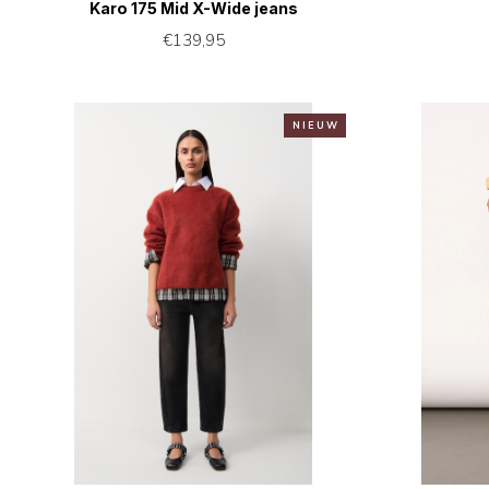
Karo 175 Mid X-Wide jeans
€139,95
N I E U W