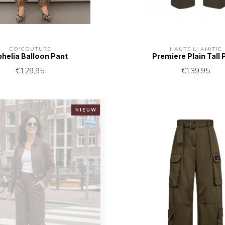
CO'COUTURE
HAUTE L' AMITIÉ
helia Balloon Pant
Premiere Plain Tall 
€129,95
€139,95
N I E U W