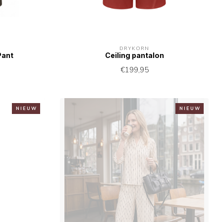
DRYKORN
Pant
Ceiling pantalon
€199,95
N I E U W
N I E U W