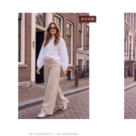
N I E U W
MY ESSENTIAL WARDROBE