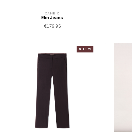
CAMBIO
Elin Jeans
€179,95
N I E U W