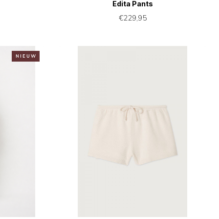
Edita Pants
€229,95
N I E U W