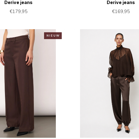
Derive jeans
Derive jeans
€179,95
€169,95
N I E U W