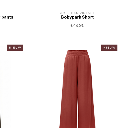
AMERICAN VINTAGE
y pants
Bobypark Short
€49,95
N I E U W
N I E U W