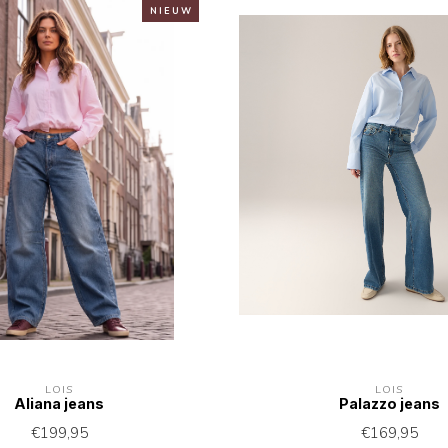
N I E U W
LOIS
LOIS
Aliana jeans
Palazzo jeans
€199,95
€169,95