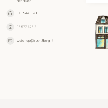
Nederland
013 544 0871
06 577 676 21
webshop@freshtilburg.nl