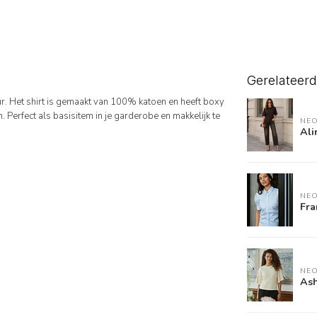
Gerelateer
ur. Het shirt is gemaakt van 100% katoen en heeft boxy
erfect als basisitem in je garderobe en makkelijk te
NEO
Ali
NEO
Fra
NEO
Ash