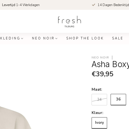
Levertijd
1-4 Werkdagen
14 Dagen Bedenktij
KLEDING
NEO NOIR
SHOP THE LOOK
SALE
NEO NOIR
Asha Box
€39,95
Maat:
36
34
Kleur:
Ivory