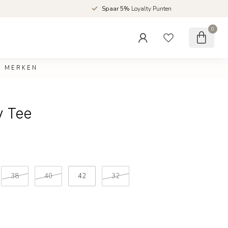
d
Spaar 5%
Loyalty Punten
0
MERKEN
y Tee
38
40
42
32