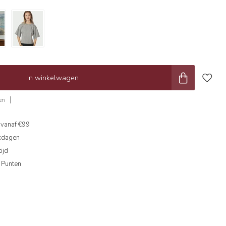
In winkelwagen
en
g
vanaf €99
kdagen
ijd
 Punten