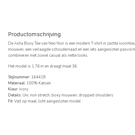
Productomschrijving
De Asha Boxy Tee van Neo Noir is een modern T-shirt in zachte ivoorkle
mouwen, een verlaagde schoudernaad en een iets aangesloten pasvorm. P
combineren met zowel casual als nette looks.
Het model is 1.76 m en draagt maat 36.
Stijlnummer:
164418
Materiaal:
100% Katoen
Kleur:
Ivory
Details:
Uni, non stretch, boxy mouwen, dropped shoulders
Fit:
Valt op maat, licht aangesloten model