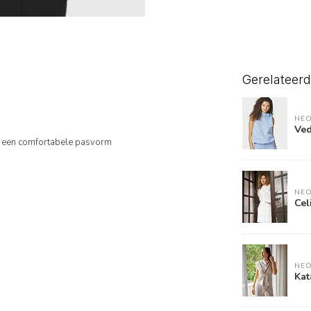
Gerelateer
NEO
Ved
oor een comfortabele pasvorm
NEO
Cel
NEO
Kat