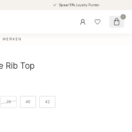
d
Spaar 5%
Loyalty Punten
0
MERKEN
e Rib Top
38
40
42