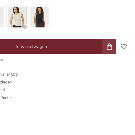
In winkelwagen
en
g
vanaf €99
kdagen
ijd
 Punten