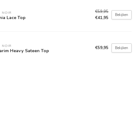
€59,95
 NOIR
Bekijken
ia Lace Top
€41,95
 NOIR
€59,95
Bekijken
arim Heavy Sateen Top