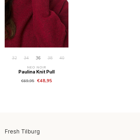
32
34
36
38
40
42
44
NEO NOIR
Paulina Knit Pull
€48,95
€69,95
Fresh Tilburg