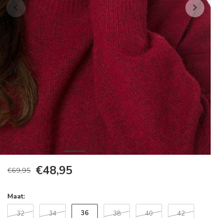
€48,95
€69,95
Maat:
36
32
34
38
40
42