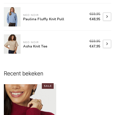
€69,95
NEO NOIR
Paulina Fluffy Knit Pull
€48,95
€69,95
NEO NOIR
Asha Knit Tee
€47,95
Recent bekeken
S A L E