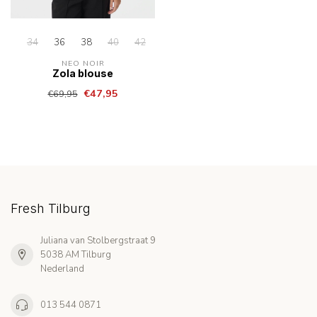
34
36
38
40
42
44
NEO NOIR
Zola blouse
€47,95
€69,95
Fresh Tilburg
Juliana van Stolbergstraat 9
5038 AM Tilburg
Nederland
013 544 0871