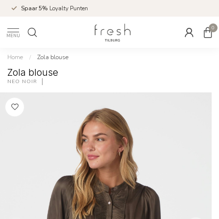
Spaar 5%
Loyalty Punten
0
MENU
Home
/
Zola blouse
Zola blouse
NEO NOIR