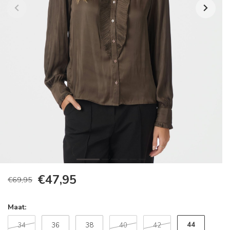
€47,95
€69,95
Maat:
44
34
36
38
40
42