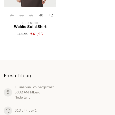
34
36
38
40
42
NEO NOIR
Waldis Solid Shirt
€41,95
€69,95
Fresh Tilburg
Juliana van Stolbergstraat 9
5038 AM Tilburg
Nederland
013 544 0871