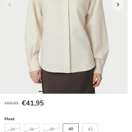
€41,95
€69,95
Maat:
40
34
36
38
42