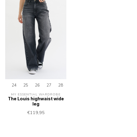
24
25
26
27
28
29
30
31
32
33
MY ESSENTIAL WARDROBE
The Louis highwaist wide
leg
€119,95