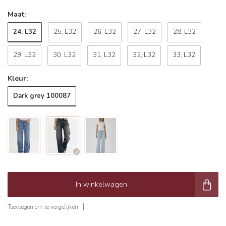
Maat:
24, L32
25, L32
26, L32
27, L32
28, L32
29, L32
30, L32
31, L32
32, L32
33, L32
Kleur:
Dark grey 100087
In winkelwagen
Toevoegen om te vergelijken