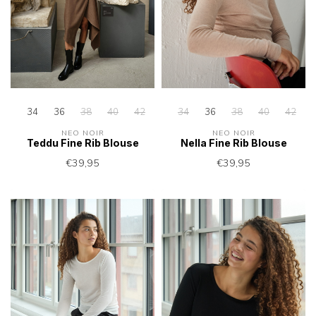
34
36
38
40
42
34
36
38
40
42
NEO NOIR
NEO NOIR
Teddu Fine Rib Blouse
Nella Fine Rib Blouse
€39,95
€39,95