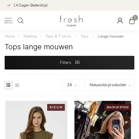
14 Dagen Bedenktijd
0
MENU
Home
/
Kleding
/
Tops & T-shirts
/
Tops
/
Lange mouwen
Tops lange mouwen
Filters
N I E U W
BACK IN STOCK