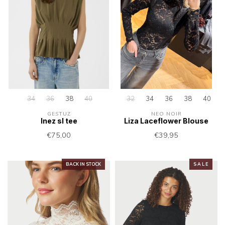
34
36
38
40
32
34
36
38
40
GESTUZ
NEO NOIR
Inez sl tee
Liza Laceflower Blouse
€75,00
€39,95
BACK IN STOCK
S A L E