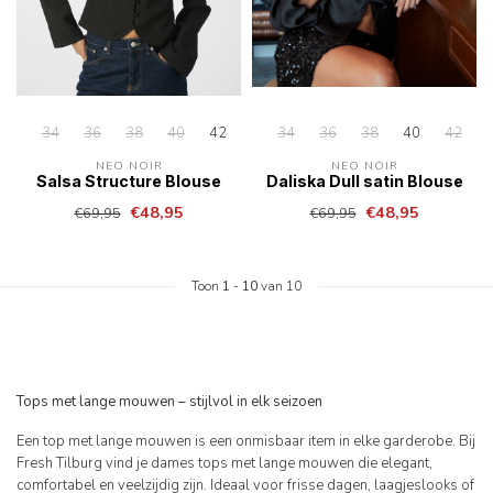
34
36
38
40
42
34
36
38
40
42
NEO NOIR
NEO NOIR
Salsa Structure Blouse
Daliska Dull satin Blouse
€48,95
€48,95
€69,95
€69,95
Toon
1
-
10
van 10
Tops met lange mouwen – stijlvol in elk seizoen
Een top met lange mouwen is een onmisbaar item in elke garderobe. Bij
Fresh Tilburg vind je dames tops met lange mouwen die elegant,
comfortabel en veelzijdig zijn. Ideaal voor frisse dagen, laagjeslooks of