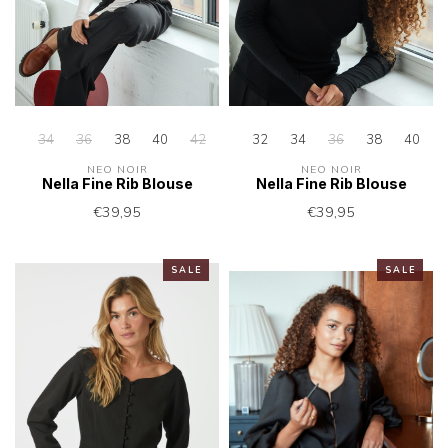
34
36
38
40
42
32
34
36
38
40
NEO NOIR
NEO NOIR
Nella Fine Rib Blouse
Nella Fine Rib Blouse
€39,95
€39,95
S A L E
S A L E