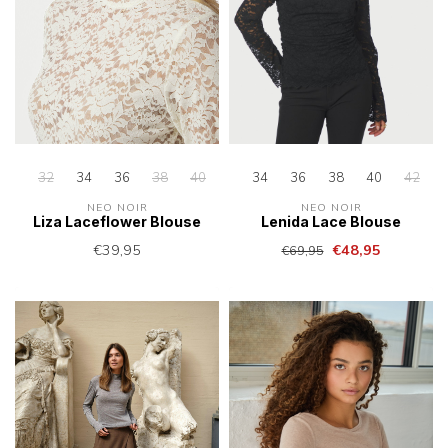
32
34
36
38
40
42
34
36
38
40
42
NEO NOIR
NEO NOIR
Liza Laceflower Blouse
Lenida Lace Blouse
€39,95
€48,95
€69,95