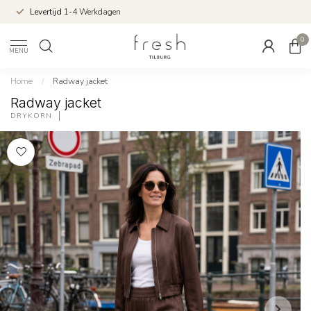
14 Dagen Bedenktijd
0
MENU
Home
/
Radway jacket
Radway jacket
DRYKORN