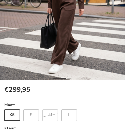
€299,95
Maat:
XS
S
M
L
Kleur: