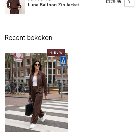
€129,95
Luna Balloon Zip Jacket
Recent bekeken
N I E U W