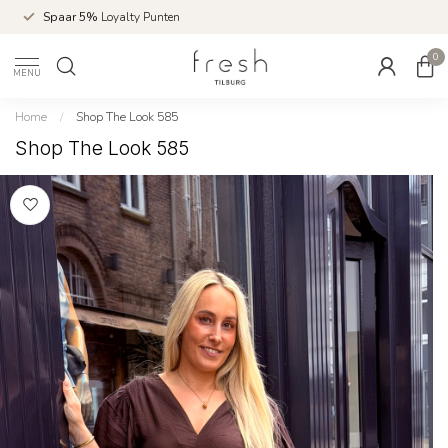
Spaar 5%
Loyalty Punten
0
MENU
Home
/
Shop The Look 585
Shop The Look 585