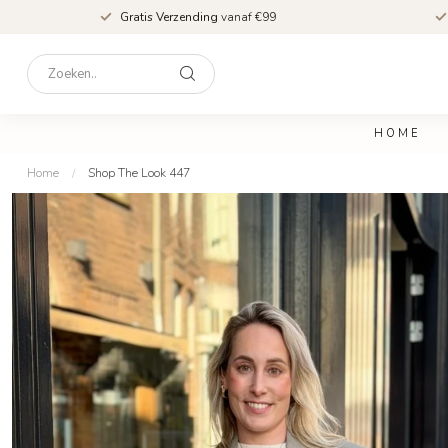
Gratis Verzending
vanaf €99
HOME
Home
/
Shop The Look 447