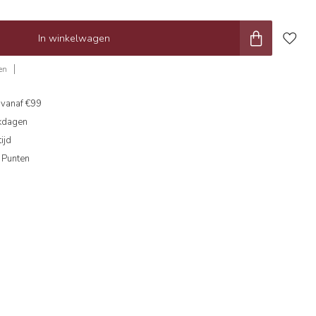
In winkelwagen
en
g
vanaf €99
kdagen
ijd
 Punten