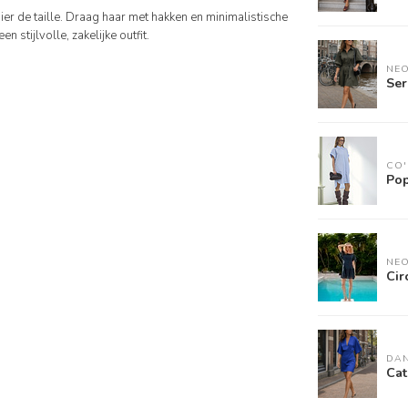
ier de taille. Draag haar met hakken en minimalistische
stijlvolle, zakelijke outfit.
NEO
Ser
CO
Pop
NEO
Cir
DAN
Cat