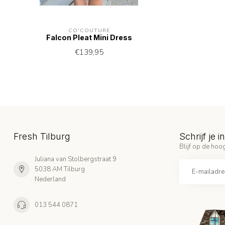
CO'COUTURE
Falcon Pleat Mini Dress
€139,95
Fresh Tilburg
Schrijf je 
Blijf op de hoog
Juliana van Stolbergstraat 9
5038 AM Tilburg
Nederland
013 544 0871