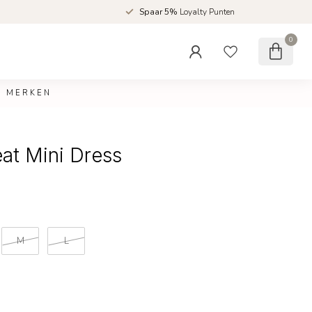
d
Spaar 5%
Loyalty Punten
0
MERKEN
eat Mini Dress
M
L