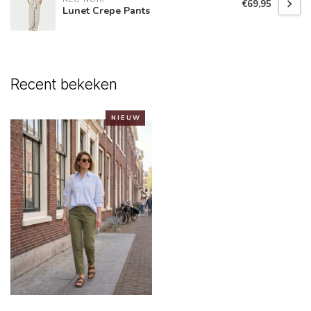
€69,95
Lunet Crepe Pants
Recent bekeken
N I E U W