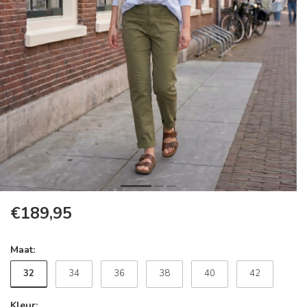
€189,95
Maat:
32
34
36
38
40
42
Kleur: