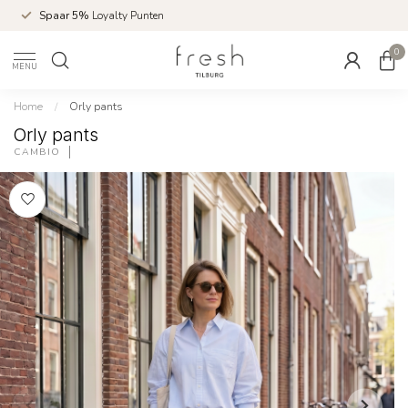
Spaar 5%
Loyalty Punten
0
MENU
Home
/
Orly pants
Orly pants
CAMBIO