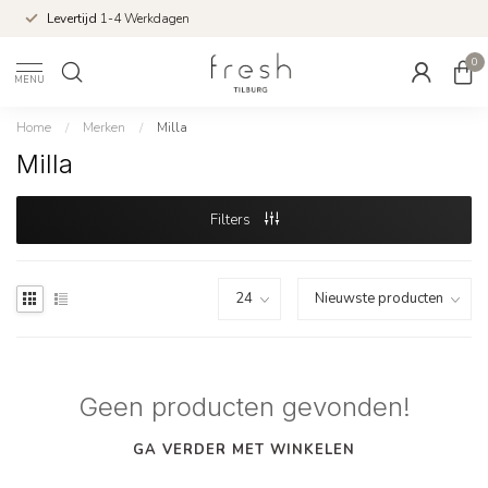
Levertijd
1-4 Werkdagen
0
MENU
Home
/
Merken
/
Milla
Milla
Filters
Geen producten gevonden!
GA VERDER MET WINKELEN