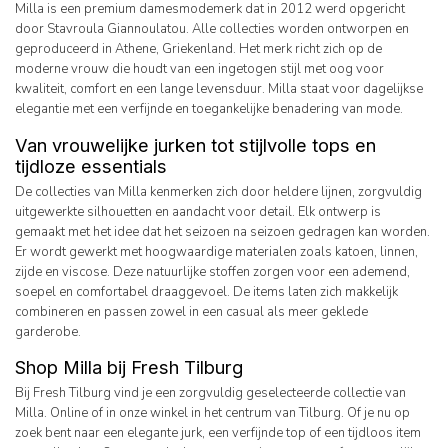
Milla is een premium damesmodemerk dat in 2012 werd opgericht
door Stavroula Giannoulatou. Alle collecties worden ontworpen en
geproduceerd in Athene, Griekenland. Het merk richt zich op de
moderne vrouw die houdt van een ingetogen stijl met oog voor
kwaliteit, comfort en een lange levensduur. Milla staat voor dagelijkse
elegantie met een verfijnde en toegankelijke benadering van mode.
Van vrouwelijke jurken tot stijlvolle tops en
tijdloze essentials
De collecties van Milla kenmerken zich door heldere lijnen, zorgvuldig
uitgewerkte silhouetten en aandacht voor detail. Elk ontwerp is
gemaakt met het idee dat het seizoen na seizoen gedragen kan worden.
Er wordt gewerkt met hoogwaardige materialen zoals katoen, linnen,
zijde en viscose. Deze natuurlijke stoffen zorgen voor een ademend,
soepel en comfortabel draaggevoel. De items laten zich makkelijk
combineren en passen zowel in een casual als meer geklede
garderobe.
Shop Milla bij Fresh Tilburg
Bij Fresh Tilburg vind je een zorgvuldig geselecteerde collectie van
Milla. Online of in onze winkel in het centrum van Tilburg. Of je nu op
zoek bent naar een elegante jurk, een verfijnde top of een tijdloos item