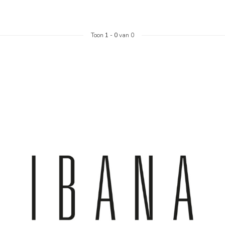
Toon
1
-
0
van 0