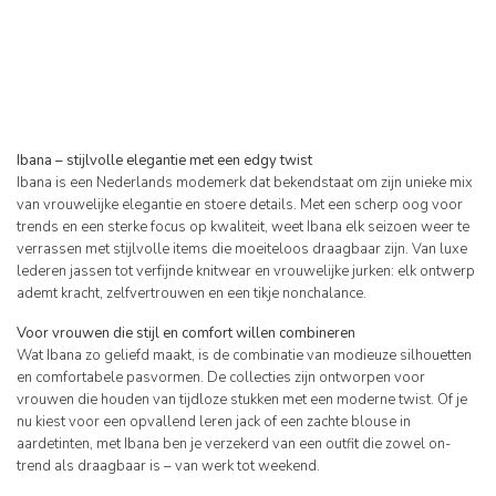
Ibana – stijlvolle elegantie met een edgy twist
Ibana is een Nederlands modemerk dat bekendstaat om zijn unieke mix
van vrouwelijke elegantie en stoere details. Met een scherp oog voor
trends en een sterke focus op kwaliteit, weet Ibana elk seizoen weer te
verrassen met stijlvolle items die moeiteloos draagbaar zijn. Van luxe
lederen jassen tot verfijnde knitwear en vrouwelijke jurken: elk ontwerp
ademt kracht, zelfvertrouwen en een tikje nonchalance.
Voor vrouwen die stijl en comfort willen combineren
Wat Ibana zo geliefd maakt, is de combinatie van modieuze silhouetten
en comfortabele pasvormen. De collecties zijn ontworpen voor
vrouwen die houden van tijdloze stukken met een moderne twist. Of je
nu kiest voor een opvallend leren jack of een zachte blouse in
aardetinten, met Ibana ben je verzekerd van een outfit die zowel on-
trend als draagbaar is – van werk tot weekend.