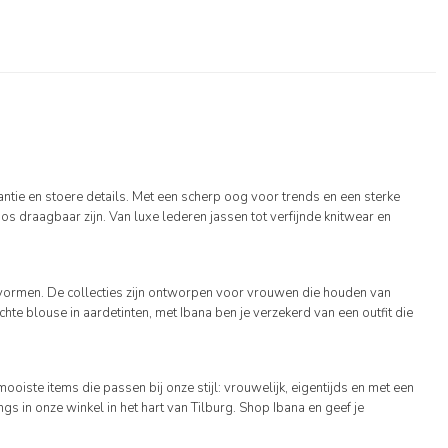
tie en stoere details. Met een scherp oog voor trends en een sterke
oos draagbaar zijn. Van luxe lederen jassen tot verfijnde knitwear en
svormen. De collecties zijn ontworpen voor vrouwen die houden van
chte blouse in aardetinten, met Ibana ben je verzekerd van een outfit die
ooiste items die passen bij onze stijl: vrouwelijk, eigentijds en met een
gs in onze winkel in het hart van Tilburg. Shop Ibana en geef je