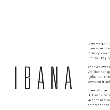
Ibana – stijlvol
Ibana is een Ne
focus op kwalit
vrouwelijke jur
Voor vrouwen di
Wat Ibana zo g
tijdloze stukke
zowel on-trend 
Ibana shop je bi
Bij Fresh vind j
knipoog naar in
garderobe een s