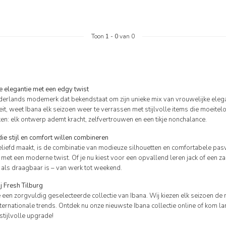
Toon
1
-
0
van 0
le elegantie met een edgy twist
derlands modemerk dat bekendstaat om zijn unieke mix van vrouwelijke elegan
eit, weet Ibana elk seizoen weer te verrassen met stijlvolle items die moeitel
ken: elk ontwerp ademt kracht, zelfvertrouwen en een tikje nonchalance.
e stijl en comfort willen combineren
eliefd maakt, is de combinatie van modieuze silhouetten en comfortabele pa
n met een moderne twist. Of je nu kiest voor een opvallend leren jack of een za
als draagbaar is – van werk tot weekend.
j Fresh Tilburg
e een zorgvuldig geselecteerde collectie van Ibana. Wij kiezen elk seizoen de m
ternationale trends. Ontdek nu onze nieuwste Ibana collectie online of kom lan
tijlvolle upgrade!