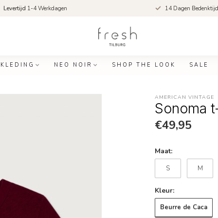
Levertijd
1-4 Werkdagen
14 Dagen Bedenktij
KLEDING
NEO NOIR
SHOP THE LOOK
SALE
AMERICAN VINTAGE
Sonoma t-
€49,95
Maat:
S
M
Kleur:
Beurre de Caca