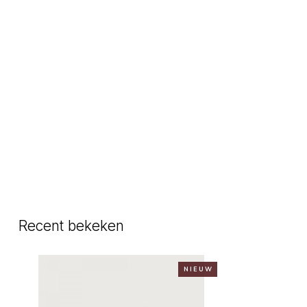
Recent bekeken
N I E U W