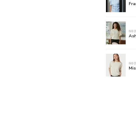
Fra
NEO
Ash
NEO
Mis