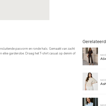
Gerelateer
aansluitende pasvorm en ronde hals. Gemaakt van zacht
 elke garderobe. Draag het T-shirt casual op denim of
NEO
Ali
NEO
Ash
NEO