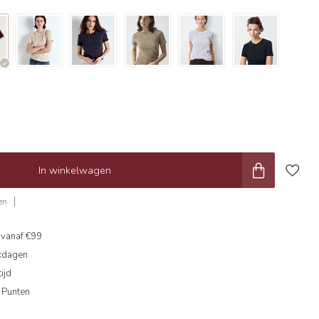
In winkelwagen
en
g
vanaf €99
kdagen
ijd
 Punten