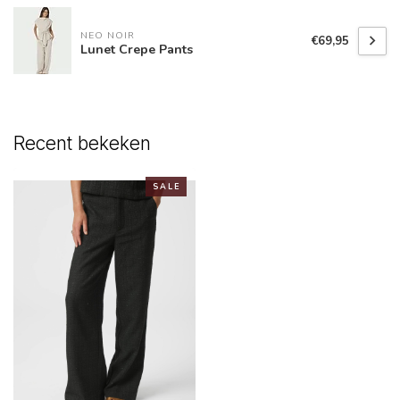
NEO NOIR
€69,95
Lunet Crepe Pants
Recent bekeken
S A L E