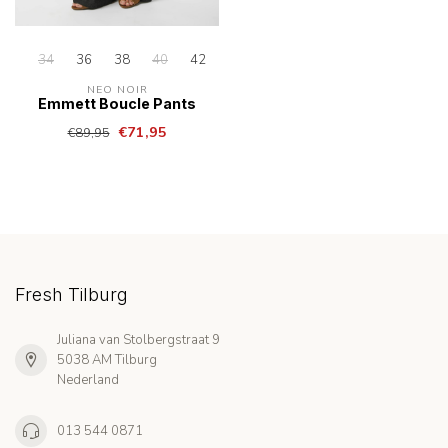
34
36
38
40
42
NEO NOIR
Emmett Boucle Pants
€71,95
€89,95
Fresh Tilburg
Juliana van Stolbergstraat 9
5038 AM Tilburg
Nederland
013 544 0871