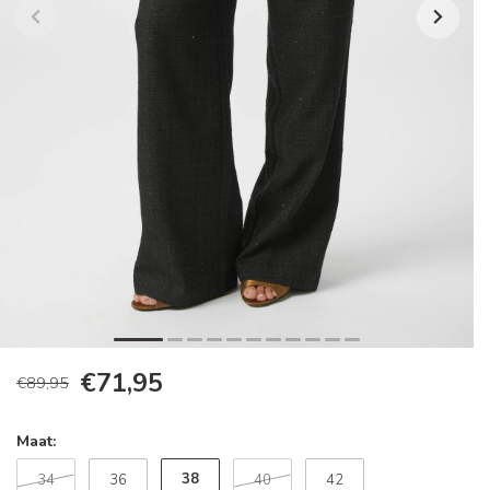
€71,95
€89,95
Maat:
38
34
36
40
42