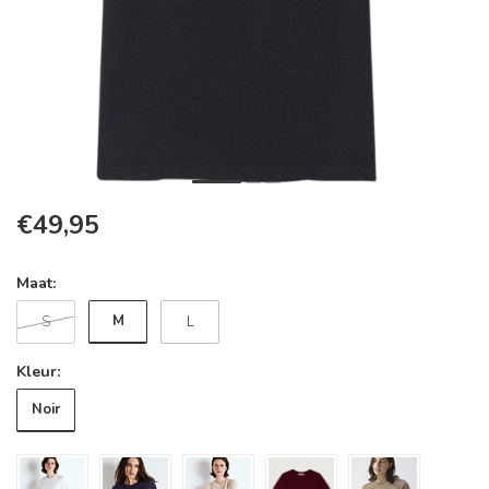
€49,95
Maat:
M
S
L
Kleur:
Noir